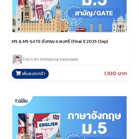
M5 & M5 GATE อังกฤษ อ.พงศรี (Final 1) 2025 (Sep)
โดย อ.พง Sitdhipong Sarpsukala
1,100 บาท
เพิ่มลงตะกร้า