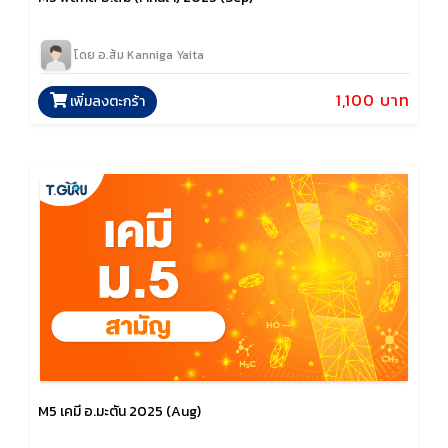
โดย อ.ส้ม Kanniga Yaita
1,100 บาท
เพิ่มลงตะกร้า
M5 เคมี อ.มะตัน 2025 (Aug)