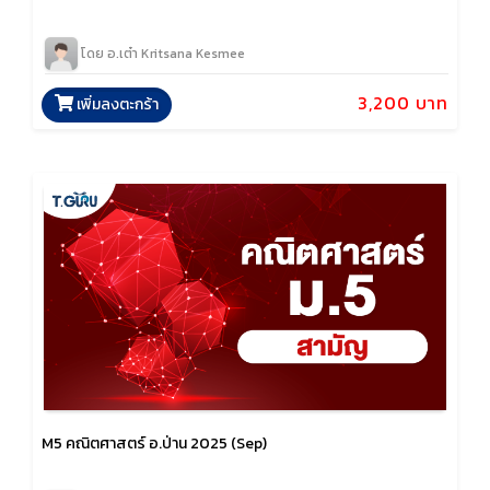
โดย อ.เต๋า Kritsana Kesmee
3,200 บาท
เพิ่มลงตะกร้า
M5 คณิตศาสตร์ อ.ป่าน 2025 (Sep)