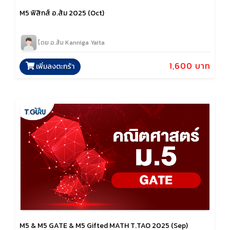
M5 ฟิสิกส์ อ.ส้ม 2025 (Oct)
โดย อ.ส้ม Kanniga Yaita
1,600 บาท
เพิ่มลงตะกร้า
M5 & M5 GATE & M5 Gifted MATH T.TAO 2025 (Sep)