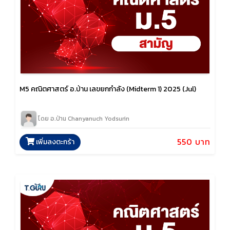
M5 คณิตศาสตร์ อ.ป่าน เลขยกกำลัง (Midterm 1) 2025 (Jul)
โดย อ.ป่าน Chanyanuch Yodsurin
550 บาท
เพิ่มลงตะกร้า