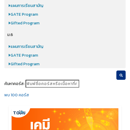
แผนการเรียนสามัญ
GATE Program
Gifted Program
ม.6
แผนการเรียนสามัญ
GATE Program
Gifted Program
ค้นหาคอร์ส:
พบ 100 คอร์ส