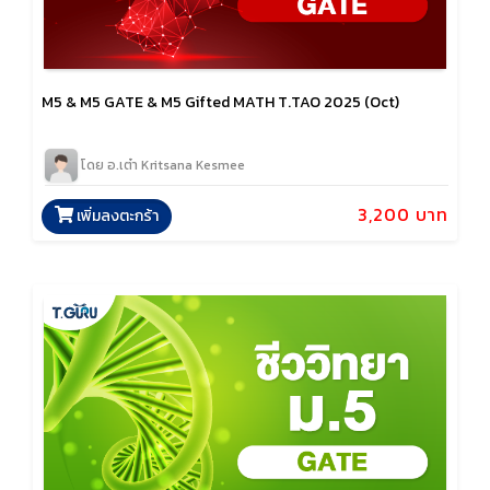
M5 & M5 GATE & M5 Gifted MATH T.TAO 2025 (Oct)
โดย อ.เต๋า Kritsana Kesmee
3,200 บาท
เพิ่มลงตะกร้า