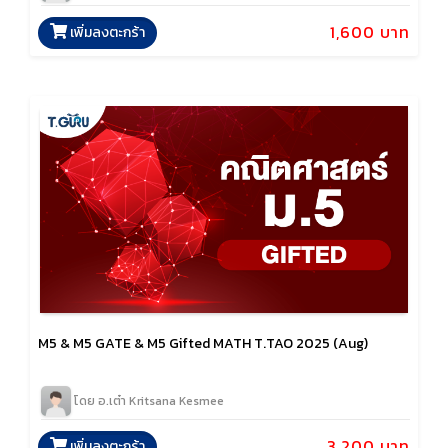
1,600 บาท
เพิ่มลงตะกร้า
M5 & M5 GATE & M5 Gifted MATH T.TAO 2025 (Aug)
โดย อ.เต๋า Kritsana Kesmee
3,200 บาท
เพิ่มลงตะกร้า