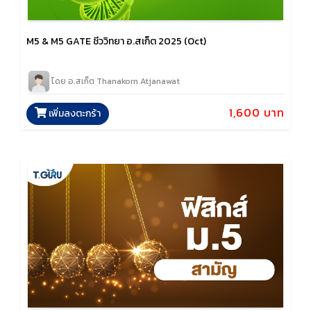
M5 & M5 GATE ชีววิทยา อ.สเก็ต 2025 (Oct)
โดย อ.สเก็ต Thanakorn Atjanawat
1,600 บาท
เพิ่มลงตะกร้า