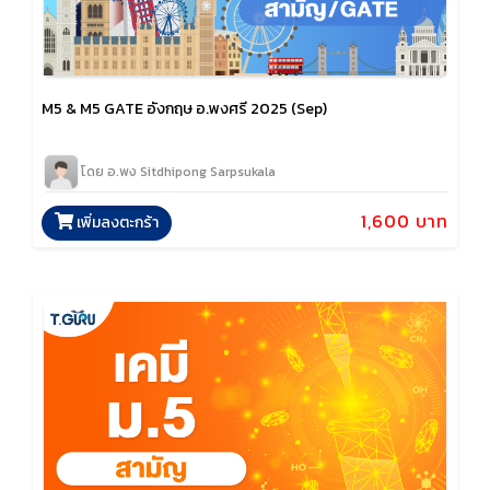
M5 & M5 GATE อังกฤษ อ.พงศรี 2025 (Sep)
โดย อ.พง Sitdhipong Sarpsukala
1,600 บาท
เพิ่มลงตะกร้า