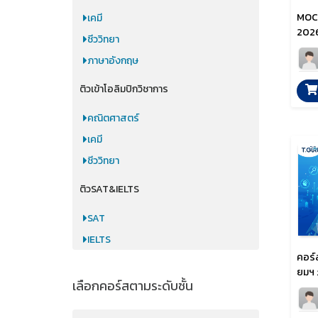
MOCK
เคมี
202
ชีววิทยา
ภาษาอังกฤษ
ติวเข้าโอลิมปิกวิชาการ
คณิตศาสตร์
เคมี
ชีววิทยา
ติวSAT&IELTS
SAT
IELTS
คอร์
ยมฯ 
เลือกคอร์สตามระดับชั้น