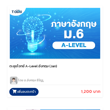
ตะลุยโจทย์ A-Level อังกฤษ (Jan)
โดย อ.อังกฤษ ธีร์กูรู
1,200 บาท
เพิ่มลงตะกร้า