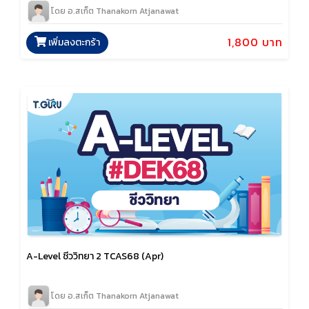
โดย อ.สเก็ต Thanakorn Atjanawat
1,800 บาท
เพิ่มลงตะกร้า
A-Level ชีววิทยา 2 TCAS68 (Apr)
โดย อ.สเก็ต Thanakorn Atjanawat