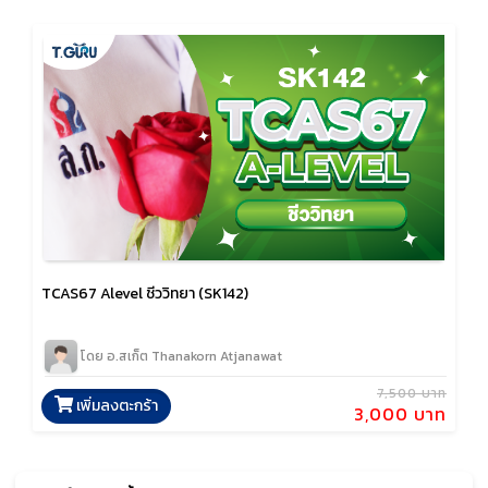
TCAS67 Alevel ชีววิทยา (SK142)
โดย อ.สเก็ต Thanakorn Atjanawat
7,500 บาท
เพิ่มลงตะกร้า
3,000 บาท